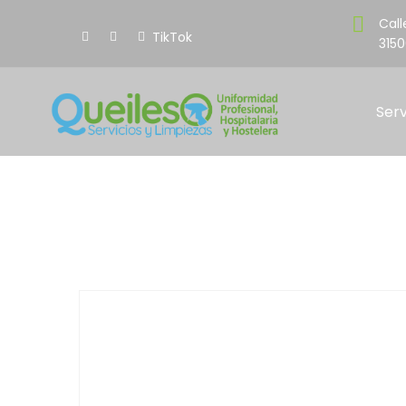
Call
TikTok
3150
Serv