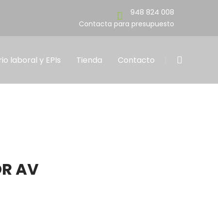
948 824 008
para presupuesto
io laboral y EPIs
Tienda
Contacto
R AV