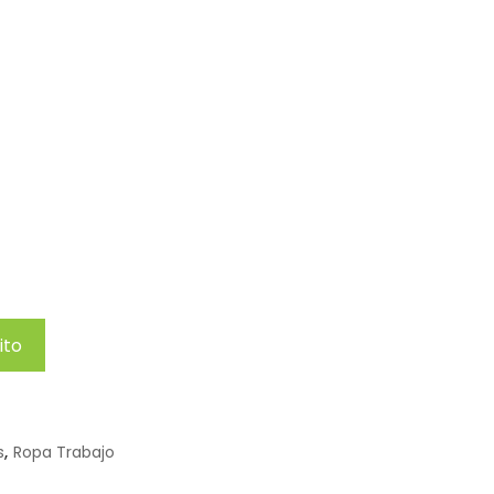
ito
s
,
Ropa Trabajo