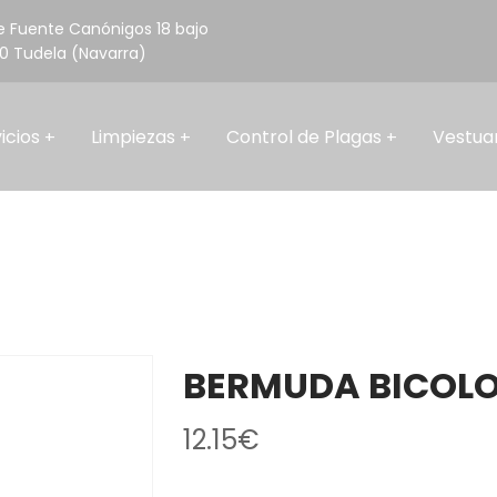
e Fuente Canónigos 18 bajo
0 Tudela (Navarra)
Contacta 
icios
Limpiezas
Control de Plagas
Vestuar
BERMUDA BICOLO
12.15
€